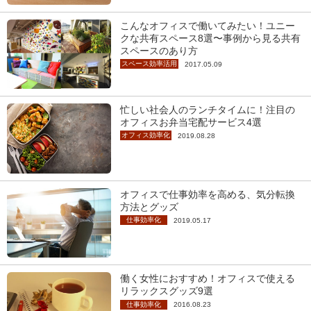
こんなオフィスで働いてみたい！ユニー
クな共有スペース8選〜事例から見る共有
スペースのあり方
スペース効率活用
2017.05.09
忙しい社会人のランチタイムに！注目の
オフィスお弁当宅配サービス4選
オフィス効率化
2019.08.28
オフィスで仕事効率を高める、気分転換
方法とグッズ
仕事効率化
2019.05.17
働く女性におすすめ！オフィスで使える
リラックスグッズ9選
仕事効率化
2016.08.23