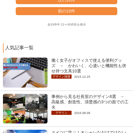
次の10件
前の10件
全33件中 21〜30件目を表示
人気記事一覧
働く女子がオフィスで使える便利グッ
ズ － かわいく、心遣いと機能性も併
せ持つ文具10選
デザイン雑貨
2015.12.25
事例から見る社長室のデザイン8選 －
高級感、創造性、清楚感の3つの面での工
夫
デザイン
2016.08.09
ドイツに学ぶ！オシャレなだけではない