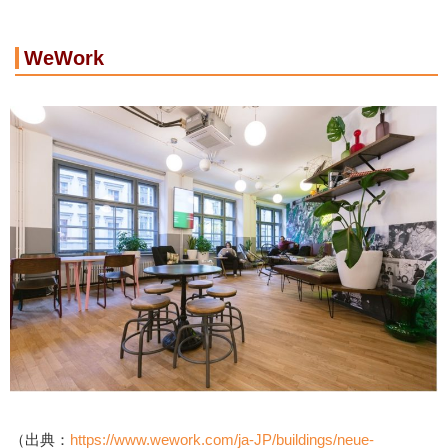
WeWork
（出典：
https://www.wework.com/ja-JP/buildings/neue-