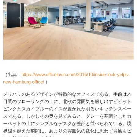
（出典：
https://www.officelovin.com/2016/10/inside-look-yelps-
new-hamburg-office/
）
メリハリのあるデザインが特徴的なオフィスである。手前は木
目調のフローリングの上に、北欧の雰囲気を醸し出すビビット
ピンクとスカイブルーのイスが置かれた明るいキッチンスペー
スである。しかしその奥を見てみると、グレーを基調としたカ
ーペットの上にシンプルなデスクが整然と並べられている。境
界線を越えた瞬間に、あまりの雰囲気の変化に思わず背筋もピ