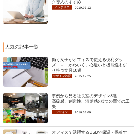
ク導入のすすめ
インテリア
2019.06.12
人気の記事一覧
働く女子がオフィスで使える便利グッ
ズ － かわいく、心遣いと機能性も併
せ持つ文具10選
デザイン雑貨
2015.12.25
事例から見る社長室のデザイン8選 －
高級感、創造性、清楚感の3つの面での工
夫
デザイン
2016.08.09
オフィスで活躍するUSBで保温・保冷す