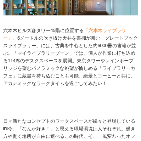
六本木ヒルズ森タワー49階に位置する
「六本木ライブラリ
ー」
。6メートルの吹き抜け天井を書棚が囲む「グレートブック
スライブラリー」には、古典を中心とした約6000冊の書籍が並
ぶ。「マイライブラリーゾーン」では、個人が作業に打ち込め
る114席のデスクスペースを展開。東京タワーやレインボーブ
リッジを望むパノラミックな眺望が愉しめる「ライブラリーカ
フェ」に蔵書を持ち込むことも可能。絶景とコーヒーと共に、
アカデミックなワークタイムを過ごしてみたい！
日々新たなコンセプトのワークスペースが続々と登場している
昨今。「なんか好き！」と思える職場環境は人それぞれ。働き
方や働く場所が自由に選べるこの時代こそ、一風変わったオフ