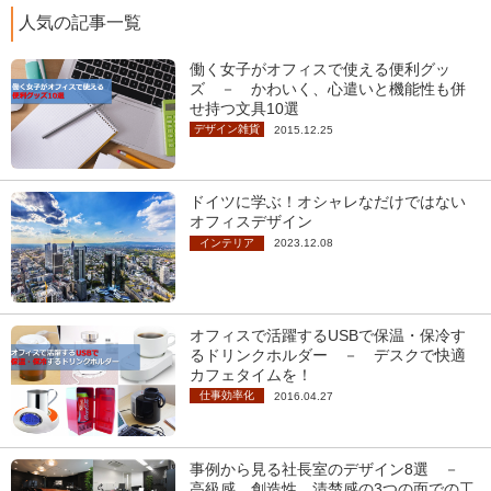
人気の記事一覧
働く女子がオフィスで使える便利グッ
ズ － かわいく、心遣いと機能性も併
せ持つ文具10選
デザイン雑貨
2015.12.25
ドイツに学ぶ！オシャレなだけではない
オフィスデザイン
インテリア
2023.12.08
オフィスで活躍するUSBで保温・保冷す
るドリンクホルダー － デスクで快適
カフェタイムを！
仕事効率化
2016.04.27
事例から見る社長室のデザイン8選 －
高級感、創造性、清楚感の3つの面での工