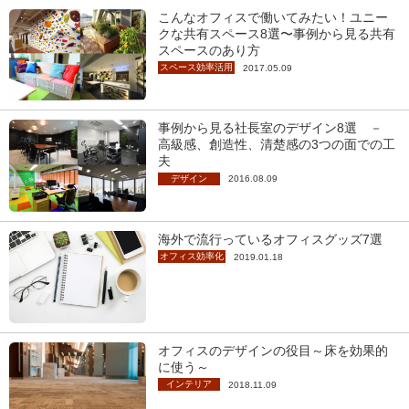
こんなオフィスで働いてみたい！ユニー
クな共有スペース8選〜事例から見る共有
スペースのあり方
スペース効率活用
2017.05.09
事例から見る社長室のデザイン8選 －
高級感、創造性、清楚感の3つの面での工
夫
デザイン
2016.08.09
海外で流行っているオフィスグッズ7選
オフィス効率化
2019.01.18
オフィスのデザインの役目～床を効果的
に使う～
インテリア
2018.11.09