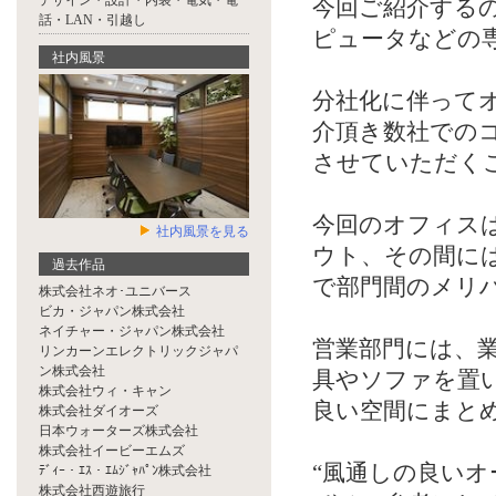
デザイン・設計・内装・電気・電
今回ご紹介する
話・LAN・引越し
ピュータなどの
社内風景
分社化に伴って
介頂き数社での
させていただく
今回のオフィス
社内風景を見る
ウト、その間に
過去作品
で部門間のメリ
株式会社ネオ･ユニバース
ビカ・ジャパン株式会社
ネイチャー・ジャパン株式会社
営業部門には、
リンカーンエレクトリックジャパ
ン株式会社
具やソファを置
株式会社ウィ・キャン
良い空間にまと
株式会社ダイオーズ
日本ウォーターズ株式会社
株式会社イービーエムズ
“風通しの良い
ﾃﾞｨｰ・ｴｽ・ｴﾑｼﾞｬﾊﾟﾝ株式会社
株式会社西遊旅行