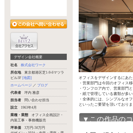
デザイン会社概要
社名
株式会社ワーク
所在地
東京都港区芝1-9-6マツラ
オフィスをデザインするにあた
ビル3F
[地図]
・営業部門は今回のオフィス移
ホームページ
／
ブログ
・ワンフロア内で、営業部門と
代表者
坪内 雅彦
・紙で管理している書類が多い
・全体的には、シンプルなオフ
担当者
問い合わせ担当
といったご要望を頂いておりま
設立
1963年4月
業種・業態
オフィス企画設計・
▼この作品の
内装工事・事務機販売
坪単価
3万円-50万円