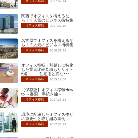
オフィス移転
2017.09.14
関西でオフィスを構えるな
ら！？人気のビジネス街特集
オフィス移転
2017.07.10
名古屋でオフィスを構えるな
ら！？人気のビジネス街特集
オフィス移転
2018.01.22
オフィス移転・引越しに特化
した業者比較見積もりサイト
6選 － 住宅用と異な･･･
オフィス移転
2015.12.08
【保存版】オフィス移転How
to ～書類・手続き編～
オフィス移転
2017.05.18
環境に配慮したオフィス作り
の重要性と取り組み事例
オフィス移転
2017.08.29