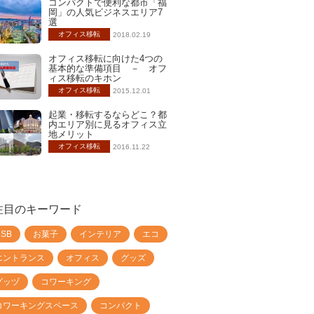
コンパクトで便利な都市「福
岡」の人気ビジネスエリア7
選
オフィス移転
2018.02.19
オフィス移転に向けた4つの
基本的な準備項目 － オフ
ィス移転のキホン
オフィス移転
2015.12.01
起業・移転するならどこ？都
内エリア別に見るオフィス立
地メリット
オフィス移転
2016.11.22
注目のキーワード
USB
お菓子
インテリア
エコ
エントランス
オフィス
グッズ
グッヅ
コワーキング
コワーキングスペース
コンパクト