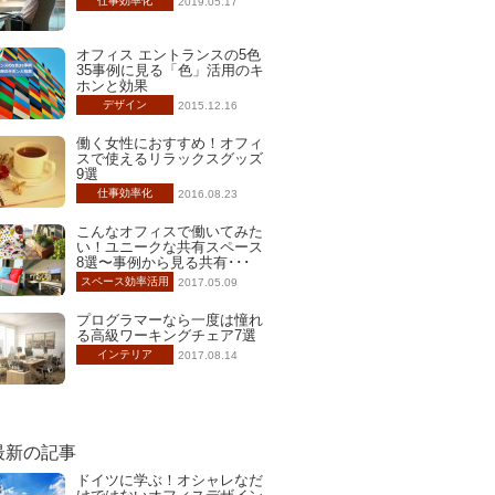
仕事効率化
2019.05.17
オフィス エントランスの5色
35事例に見る「色」活用のキ
ホンと効果
デザイン
2015.12.16
働く女性におすすめ！オフィ
スで使えるリラックスグッズ
9選
仕事効率化
2016.08.23
こんなオフィスで働いてみた
い！ユニークな共有スペース
8選〜事例から見る共有･･･
スペース効率活用
2017.05.09
プログラマーなら一度は憧れ
る高級ワーキングチェア7選
インテリア
2017.08.14
最新の記事
ドイツに学ぶ！オシャレなだ