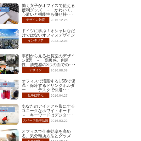
働く女子がオフィスで使える
便利グッズ － かわいく、
心遣いと機能性も併せ持･･･
デザイン雑貨
2015.12.25
ドイツに学ぶ！オシャレなだ
けではないオフィスデザイン
インテリア
2023.12.08
事例から見る社長室のデザイ
ン8選 － 高級感、創造
性、清楚感の3つの面での･･･
デザイン
2016.08.09
オフィスで活躍するUSBで保
温・保冷するドリンクホルダ
ー － デスクで快適･･･
仕事効率化
2016.04.27
あなたのアイデアを形にする
ユニークなホワイトボード
－ キーワードはデジタ･･･
スペース効率活用
2016.03.22
オフィスで仕事効率を高め
る、気分転換方法とグッズ