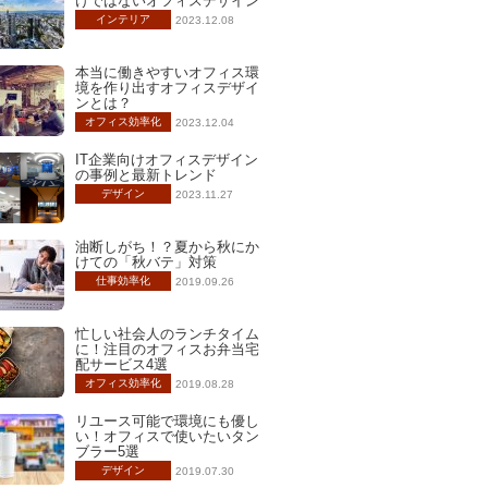
けではないオフィスデザイン
インテリア
2023.12.08
本当に働きやすいオフィス環
境を作り出すオフィスデザイ
ンとは？
オフィス効率化
2023.12.04
IT企業向けオフィスデザイン
の事例と最新トレンド
デザイン
2023.11.27
油断しがち！？夏から秋にか
けての「秋バテ」対策
仕事効率化
2019.09.26
忙しい社会人のランチタイム
に！注目のオフィスお弁当宅
配サービス4選
オフィス効率化
2019.08.28
リユース可能で環境にも優し
い！オフィスで使いたいタン
ブラー5選
デザイン
2019.07.30