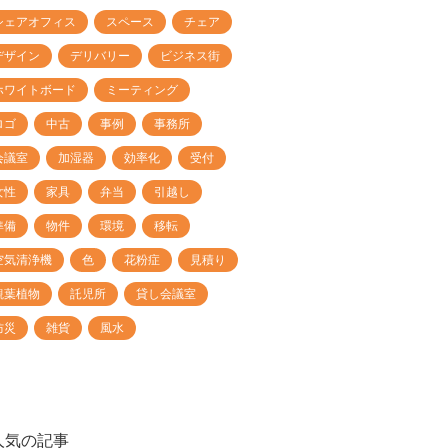
シェアオフィス
スペース
チェア
デザイン
デリバリー
ビジネス街
ホワイトボード
ミーティング
ロゴ
中古
事例
事務所
会議室
加湿器
効率化
受付
女性
家具
弁当
引越し
準備
物件
環境
移転
空気清浄機
色
花粉症
見積り
観葉植物
託児所
貸し会議室
防災
雑貨
風水
人気の記事