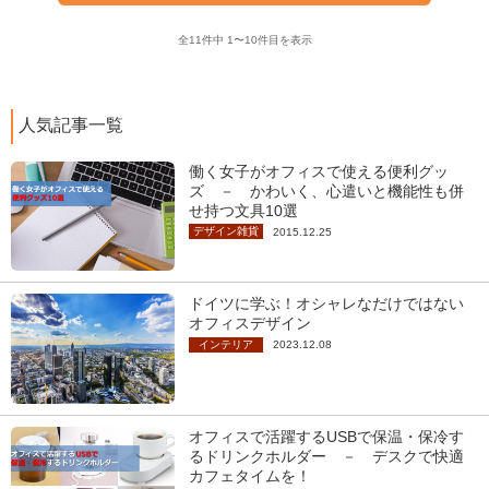
全11件中 1〜10件目を表示
人気記事一覧
働く女子がオフィスで使える便利グッ
ズ － かわいく、心遣いと機能性も併
せ持つ文具10選
デザイン雑貨
2015.12.25
ドイツに学ぶ！オシャレなだけではない
オフィスデザイン
インテリア
2023.12.08
オフィスで活躍するUSBで保温・保冷す
るドリンクホルダー － デスクで快適
カフェタイムを！