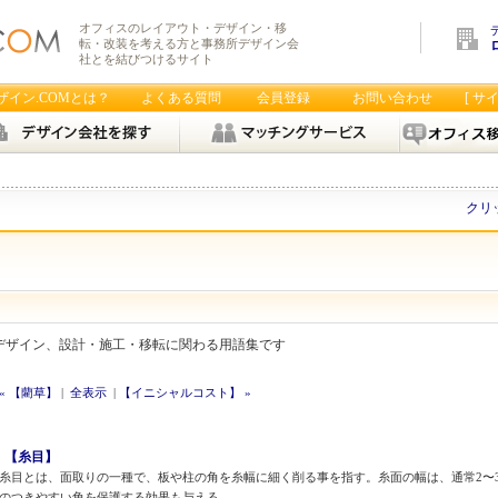
オフィスのレイアウト・デザイン・移
転・改装を考える方と事務所デザイン会
社とを結びつけるサイト
ザイン.COMとは？
よくある質問
会員登録
お問い合わせ
[ サ
クリ
デザイン、設計・施工・移転に関わる用語集です
« 【藺草】
|
全表示
|
【イニシャルコスト】 »
【糸目】
糸目とは、面取りの一種で、板や柱の角を糸幅に細く削る事を指す。糸面の幅は、通常2〜
のつきやすい角を保護する効果も与える。