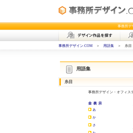
事務所デ
事務所デザイン.COM
＞
用語集
＞ 糸目
用語集
糸目
事務所デザイン・オフィス
全表示
あ
か
さ
た