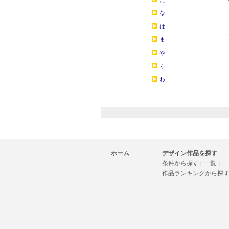
な
は
ま
や
ら
わ
ホーム
デザイン作品を探す
条件から探す [ 一覧 ]
作品ランキングから探