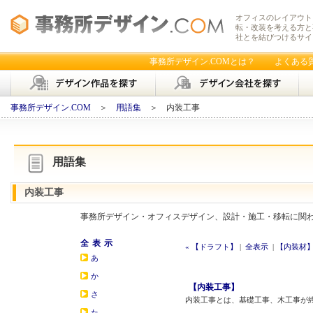
オフィスのレイアウト
転・改装を考える方と
社とを結びつけるサイ
事務所デザイン.COMとは？
よくある
事務所デザイン.COM
＞
用語集
＞ 内装工事
用語集
内装工事
事務所デザイン・オフィスデザイン、設計・施工・移転に関
全表示
« 【ドラフト】
|
全表示
|
【内装材】
あ
か
【内装工事】
さ
内装工事とは、基礎工事、木工事が
た