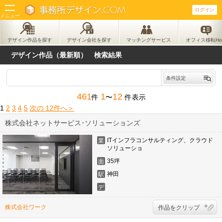
ログイン
メニュー
デザイン作品を探す
デザイン作品を探す
デザイン会社を探す
マッチングサービス
オフィス移転Ho
└ 作品ランキングから探す
デザイン作品（最新順） 検索結果
デザイン会社を探す
条件設定
461
1
12
件
〜
件表示
└ 地図から探す
1
2
3
4
5
次の 12件へ＞
└ 会社ランキングから探す
株式会社ネットサービス･ソリューションズ
ITインフラコンサルティング、クラウド
業
マッチングサービス
ソリューショ
態
35坪
面
└ マッチング案件一覧
積
神田
駅
デ
ザ
イ
株式会社ワーク
作品をクリップ
ナ