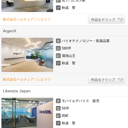
虎ノ門ヒルズ駅
駅
秋成 聖
デ
ザ
イ
株式会社ベルチェアソシエイツ
作品をクリップ
ナ
ー
ArgenX
バイオテクノロジー・医薬品業
業
態
580坪
面
積
溜池山王
駅
秋成 聖
デ
ザ
イ
ナ
株式会社ベルチェアソシエイツ
作品をクリップ
ー
Likewize Japan
モバイルデバイス 販売
業
態
56坪
面
積
田町
駅
秋成 聖
デ