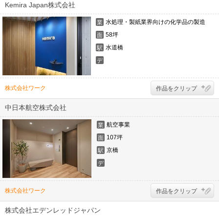
ー
Kemira Japan株式会社
水処理・製紙業界向けの化学品の製造
業
態
58坪
面
積
水道橋
駅
デ
ザ
イ
ナ
株式会社ワーク
作品をクリップ
ー
中日本航空株式会社
航空事業
業
態
107坪
面
積
京橋
駅
デ
ザ
イ
ナ
株式会社ワーク
作品をクリップ
ー
株式会社エデンレッドジャパン