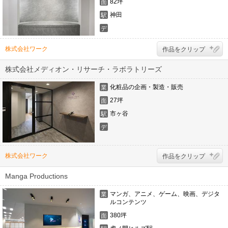
82坪
面
積
神田
駅
デ
ザ
イ
株式会社ワーク
作品をクリップ
ナ
ー
株式会社メディオン・リサーチ・ラボラトリーズ
化粧品の企画・製造・販売
業
態
27坪
面
積
市ヶ谷
駅
デ
ザ
イ
ナ
株式会社ワーク
作品をクリップ
ー
Manga Productions
マンガ、アニメ、ゲーム、映画、デジタ
業
ルコンテンツ
態
380坪
面
積