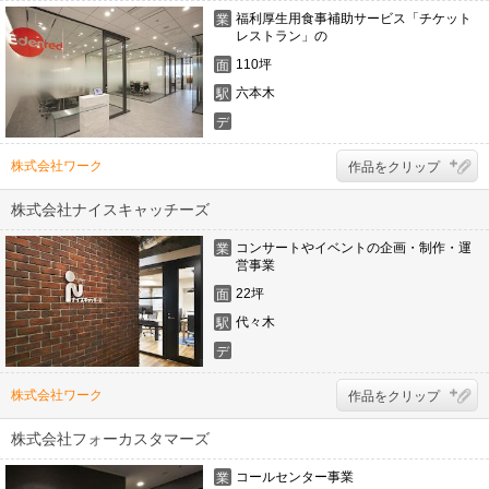
福利厚生用食事補助サービス「チケット
業
レストラン」の
態
110坪
面
積
六本木
駅
デ
ザ
イ
株式会社ワーク
作品をクリップ
ナ
ー
株式会社ナイスキャッチーズ
コンサートやイベントの企画・制作・運
業
営事業
態
22坪
面
積
代々木
駅
デ
ザ
イ
株式会社ワーク
作品をクリップ
ナ
ー
株式会社フォーカスタマーズ
コールセンター事業
業