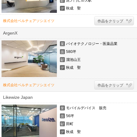
虎ノ門ヒルズ駅
駅
秋成 聖
デ
ザ
イ
株式会社ベルチェアソシエイツ
作品をクリップ
ナ
ー
ArgenX
バイオテクノロジー・医薬品業
業
態
580坪
面
積
溜池山王
駅
秋成 聖
デ
ザ
イ
ナ
株式会社ベルチェアソシエイツ
作品をクリップ
ー
Likewize Japan
モバイルデバイス 販売
業
態
56坪
面
積
田町
駅
秋成 聖
デ