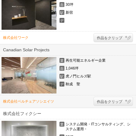
態
30坪
面
積
新宿
駅
デ
ザ
イ
ナ
株式会社ワーク
作品をクリップ
ー
Canadian Solar Projects
再生可能エネルギー企業
業
態
1,046坪
面
積
虎ノ門ヒルズ駅
駅
秋成 聖
デ
ザ
イ
ナ
株式会社ベルチェアソシエイツ
作品をクリップ
ー
株式会社フィクシー
システム開発・ITコンサルティング、シ
業
ステム運用・
態