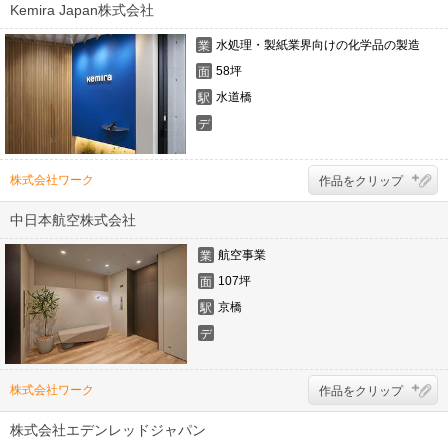
ー
Kemira Japan株式会社
水処理・製紙業界向けの化学品の製造
業
態
58坪
面
積
水道橋
駅
デ
ザ
イ
ナ
株式会社ワーク
作品をクリップ
ー
中日本航空株式会社
航空事業
業
態
107坪
面
積
京橋
駅
デ
ザ
イ
ナ
株式会社ワーク
作品をクリップ
ー
株式会社エデンレッドジャパン