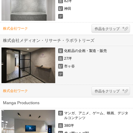
82坪
面
積
神田
駅
デ
ザ
イ
株式会社ワーク
作品をクリップ
ナ
ー
株式会社メディオン・リサーチ・ラボラトリーズ
化粧品の企画・製造・販売
業
態
27坪
面
積
市ヶ谷
駅
デ
ザ
イ
ナ
株式会社ワーク
作品をクリップ
ー
Manga Productions
マンガ、アニメ、ゲーム、映画、デジタ
業
ルコンテンツ
態
380坪
面
積