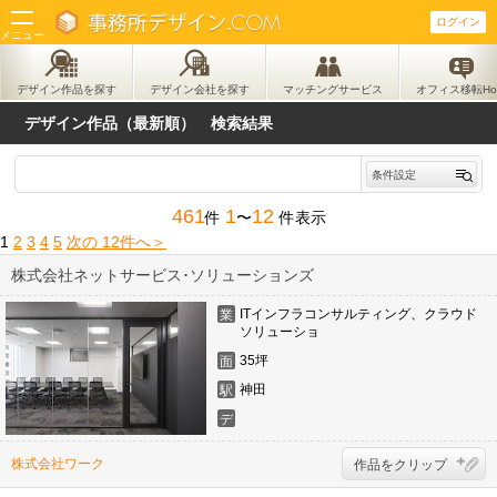
ログイン
メニュー
デザイン作品を探す
デザイン作品を探す
デザイン会社を探す
マッチングサービス
オフィス移転Ho
└ 作品ランキングから探す
デザイン作品（最新順） 検索結果
デザイン会社を探す
条件設定
461
1
12
件
〜
件表示
└ 地図から探す
1
2
3
4
5
次の 12件へ＞
└ 会社ランキングから探す
株式会社ネットサービス･ソリューションズ
ITインフラコンサルティング、クラウド
業
マッチングサービス
ソリューショ
態
35坪
面
└ マッチング案件一覧
積
神田
駅
デ
ザ
イ
株式会社ワーク
作品をクリップ
ナ