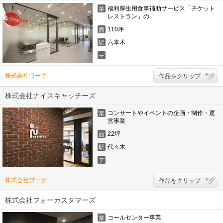
福利厚生用食事補助サービス「チケット
業
レストラン」の
態
110坪
面
積
六本木
駅
デ
ザ
イ
株式会社ワーク
作品をクリップ
ナ
ー
株式会社ナイスキャッチーズ
コンサートやイベントの企画・制作・運
業
営事業
態
22坪
面
積
代々木
駅
デ
ザ
イ
株式会社ワーク
作品をクリップ
ナ
ー
株式会社フォーカスタマーズ
コールセンター事業
業