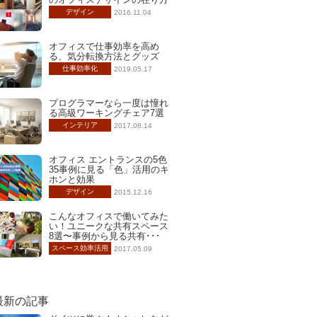
デザイン
2016.11.04
オフィスで仕事効率を高め
る、気分転換方法とグッズ
仕事効率化
2019.05.17
プログラマーなら一度は憧れ
る高級ワーキングチェア7選
インテリア
2017.08.14
オフィス エントランスの5色
35事例に見る「色」活用のキ
ホンと効果
デザイン
2015.12.16
こんなオフィスで働いてみた
い！ユニークな共有スペース
8選〜事例から見る共有･･･
スペース効率活用
2017.05.09
最新の記事