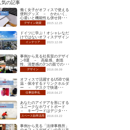
人気の記事
働く女子がオフィスで使える
便利グッズ － かわいく、
心遣いと機能性も併せ持･･･
デザイン雑貨
2015.12.25
ドイツに学ぶ！オシャレなだ
けではないオフィスデザイン
インテリア
2023.12.08
事例から見る社長室のデザイ
ン8選 － 高級感、創造
性、清楚感の3つの面での･･･
デザイン
2016.08.09
オフィスで活躍するUSBで保
温・保冷するドリンクホルダ
ー － デスクで快適･･･
仕事効率化
2016.04.27
あなたのアイデアを形にする
ユニークなホワイトボード
－ キーワードはデジタ･･･
スペース効率活用
2016.03.22
事例から見る「法律事務所」
のオフィスデザインの在り方