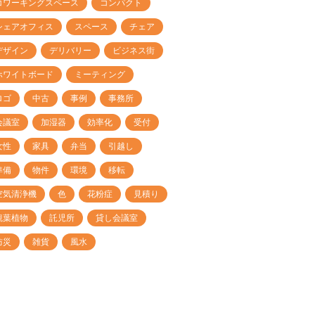
コワーキングスペース
コンパクト
シェアオフィス
スペース
チェア
デザイン
デリバリー
ビジネス街
ホワイトボード
ミーティング
ロゴ
中古
事例
事務所
会議室
加湿器
効率化
受付
女性
家具
弁当
引越し
準備
物件
環境
移転
空気清浄機
色
花粉症
見積り
観葉植物
託児所
貸し会議室
防災
雑貨
風水