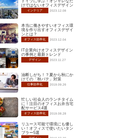
ドイツに学ぶ！オシャレなだ
けではないオフィスデザイン
インテリア
2023.12.08
本当に働きやすいオフィス環
境を作り出すオフィスデザイ
ンとは？
オフィス効率化
2023.12.04
IT企業向けオフィスデザイン
の事例と最新トレンド
デザイン
2023.11.27
油断しがち！？夏から秋にか
けての「秋バテ」対策
仕事効率化
2019.09.26
忙しい社会人のランチタイム
に！注目のオフィスお弁当宅
配サービス4選
オフィス効率化
2019.08.28
リユース可能で環境にも優し
い！オフィスで使いたいタン
ブラー5選
デザイン