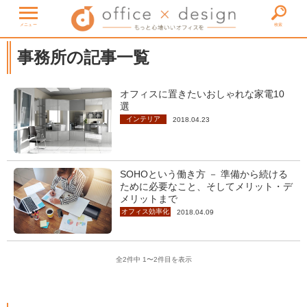
メニュー
検索
事務所の記事一覧
オフィスに置きたいおしゃれな家電10
選
インテリア
2018.04.23
SOHOという働き方 － 準備から続ける
ために必要なこと、そしてメリット・デ
メリットまで
オフィス効率化
2018.04.09
全2件中 1〜2件目を表示