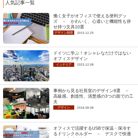
人気記事一覧
働く女子がオフィスで使える便利グッ
ズ － かわいく、心遣いと機能性も併
せ持つ文具10選
デザイン雑貨
2015.12.25
ドイツに学ぶ！オシャレなだけではない
オフィスデザイン
インテリア
2023.12.08
事例から見る社長室のデザイン8選 －
高級感、創造性、清楚感の3つの面での工
夫
デザイン
2016.08.09
オフィスで活躍するUSBで保温・保冷す
るドリンクホルダー － デスクで快適