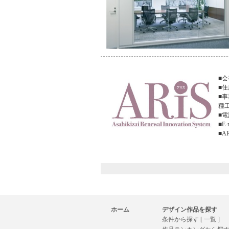
■会社
■住
■
種
■電話
■E-m
■A
ホーム
デザイン作品を探す
条件から探す [ 一覧 ]