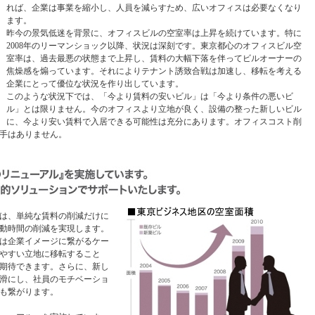
れば、企業は事業を縮小し、人員を減らすため、広いオフィスは必要なくなり
ます。
昨今の景気低迷を背景に、オフィスビルの空室率は上昇を続けています。特に
2008年のリーマンショック以降、状況は深刻です。東京都心のオフィスビル空
室率は、過去最悪の状態まで上昇し、賃料の大幅下落を伴ってビルオーナーの
焦燥感を煽っています。それによりテナント誘致合戦は加速し、移転を考える
企業にとって優位な状況を作り出しています。
このような状況下では、「今より賃料の安いビル」は「今より条件の悪いビ
ル」とは限りません。今のオフィスより立地が良く、設備の整った新しいビル
に、今より安い賃料で入居できる可能性は充分にあります。オフィスコスト削
手はありません。
は、単純な賃料の削減だけに
動時間の削減を実現します。
は企業イメージに繋がるケー
やすい立地に移転すること
期待できます。さらに、新し
滑にし、社員のモチベーショ
も繋がります。