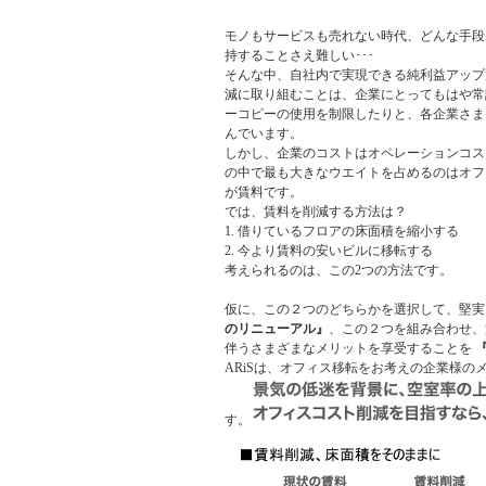
モノもサービスも売れない時代、どんな手段
持することさえ難しい･･･
そんな中、自社内で実現できる純利益アップ
減に取り組むことは、企業にとってもはや常
ーコピーの使用を制限したりと、各企業さま
んでいます。
しかし、企業のコストはオペレーションコス
の中で最も大きなウエイトを占めるのはオフ
が賃料です。
では、賃料を削減する方法は？
1. 借りているフロアの床面積を縮小する
2. 今より賃料の安いビルに移転する
考えられるのは、この2つの方法です。
仮に、この２つのどちらかを選択して、堅
のリニューアル』
、この２つを組み合わせ、
伴うさまざまなメリットを享受することを
ARiSは、オフィス移転をお考えの企業様の
す。