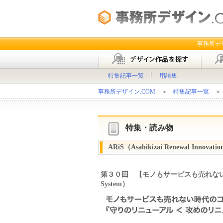
事務所デ
特集記事一覧
用語集
事務所デザイン.COM
＞
特集記事一覧
＞ AR
特集・読み物
ARiS（Asahikizai Renewal Innov
第３０回 【モノもサービスも売れない時代のコスト
System）