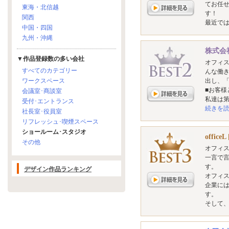
てお任
東海・北信越
す！
関西
最近で
中国・四国
九州・沖縄
株式会
▼作品登録数の多い会社
オフィ
すべてのカテゴリー
んな働き
ワークスペース
出し、
■お客様
会議室･商談室
私達は
受付･エントランス
続きを
社長室･役員室
リフレッシュ･喫煙スペース
ショールーム･スタジオ
offic
その他
オフィ
一言で
す。
デザイン作品ランキング
オフィ
企業に
す。
そして