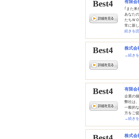
Best4
有限会
｢また来
あなた
たちＷＯ
常に新
続きを
Best4
株式会
→続き
Best4
有限会
企業の
弊社は
一般的
方をご提
→続き
Best4
株式会