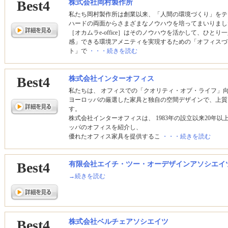
Best4
株式会社岡村製作所
私たち岡村製作所は創業以来、「人間の環境づくり」をテ
ハードの両面からさまざまなノウハウを培ってまいりまし
［オカムラe-office］はそのノウハウを活かして、ひと
感」できる環境アメニティを実現するための「オフィスづ
ト」で
・・・続きを読む
Best4
株式会社インターオフィス
私たちは、 オフィスでの「クオリティ・オブ・ライフ」
ヨーロッパの厳選した家具と独自の空間デザインで、上質
す。
株式会社インターオフィスは、 1983年の設立以来20年以
ッパのオフィスを紹介し、
優れたオフィス家具を提供するこ
・・・続きを読む
Best4
有限会社エイチ・ツー・オーデザインアソシエイ
→続きを読む
Best4
株式会社ベルチェアソシエイツ