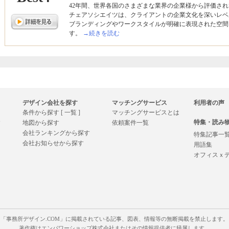
42年間、世界各国のさまざまな業界の企業様から評価さ
チェアソシエイツは、クライアントの企業文化を深いレベ
ブランディングやワークスタイルが明確に表現された空間
す。
→続きを読む
デザイン会社を探す
マッチングサービス
利用者の声
条件から探す [ 一覧 ]
マッチングサービスとは
特集・読み
す
地図から探す
依頼案件一覧
会社ランキングから探す
特集記事一
会社お知らせから探す
用語集
オフィスｘ
「事務所デザイン.COM」に掲載されている記事、図表、情報等の無断掲載を禁止します。
著作権はエンパワーショップ株式会社またはその情報提供者に帰属します。