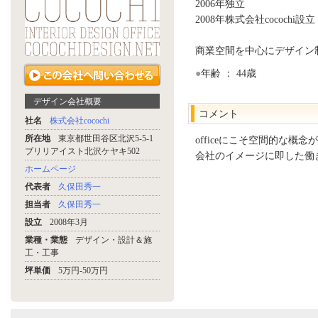
2006年独立
2008年株式会社cocochi設立
商業空間を中心にデザイン
●
年齢 ： 44歳
デザイン会社概要
コメント
社名
株式会社cocochi
所在地
東京都世田谷区北沢5-5-1
officeにこそ空間的な概
ブリリアイスト北沢ケヤキ502
会社のイメージに即した働き
ホームページ
代表者
久保田秀一
担当者
久保田秀一
設立
2008年3月
業種・業態
デザイン・設計＆施
工・工事
坪単価
5万円-50万円