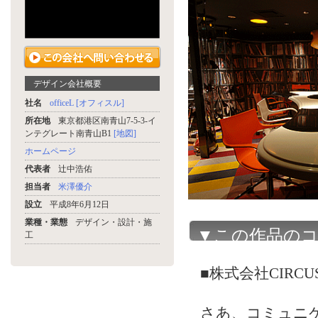
デザイン会社概要
社名
officeL [オフィスル]
所在地
東京都港区南青山7-5-3-イ
ンテグレート南青山B1
[地図]
ホームページ
代表者
辻中浩佑
担当者
米澤優介
設立
平成8年6月12日
業種・業態
デザイン・設計・施
▼この作品の
工
■株式会社CIRCUS 【2
さあ、コミュニ