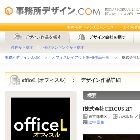
株式会社CIRCUS 2F
駅]のオフィス内装・
事務所デザイン.COMとは？
よくある
条件から探す
作品ランキングから探す
事務所デザイン.COM
＞
オフィスレイアウト事例[作品一覧]
＞ 株式会社CIR
officeL [オフィスル]
： デザイン作品詳細
[株式会社CIRCUS 2F]
東京都港区 ／
乃木坂駅 ／
辻中 浩佑