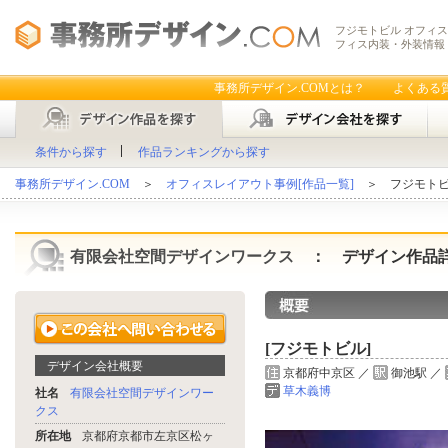
フジモトビル オフィス
フィス内装・外装情報
事務所デザイン.COMとは？
よくある
条件から探す
作品ランキングから探す
事務所デザイン.COM
＞
オフィスレイアウト事例[作品一覧]
＞ フジモト
有限会社空間デザインワークス
： デザイン作品
[フジモトビル]
デザイン会社概要
京都府中京区 ／
御池駅 ／
草木義博
社名
有限会社空間デザインワー
クス
所在地
京都府京都市左京区松ヶ