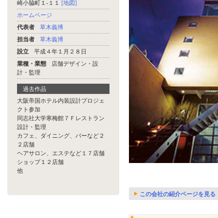
崎小脇町１-１１
[地図]
ホームページ
代表者
草木義博
担当者
草木義博
設立
平成４年１月２８日
業種・業態
店舗デザイン・設
計・監理
過去作品
大阪帝国ホテル内装設計プロジェ
クト参加
同志社大学寒梅館７Ｆレストラン
設計・監理
カフェ、ダイニング、バーなど２
２店舗
ヘアサロン、エステなど１７店舗
ショップ１２店舗
他
この会社の紹介ページを見る