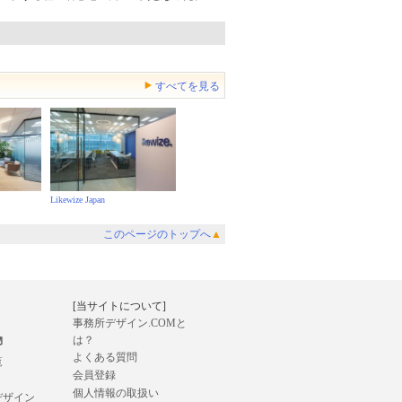
すべてを見る
Likewize Japan
このページのトップへ
▲
[当サイトについて]
事務所デザイン.COMと
物
は？
よくある質問
覧
会員登録
個人情報の取扱い
デザイン