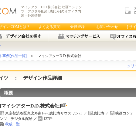
マイシアターD.D.株式会社 映画コンテン
ツ デジタル配給 [恵比寿]のオフィス内
装・外装情報
ザイン.COMとは？
よくある質問
会員登録
お問い合わせ
[ サ
す
事例[作品一覧]
＞ マイシアターD.D.株式会社
クリ
イツ
： デザイン作品詳細
[マイシアターD.D.株式会社]
東京都渋谷区恵比寿南1-7-8恵比寿サウスワン7F ／
恵比寿 ／
映画コンテ
ンツ デジタル配給 ／
127坪
秋成 聖