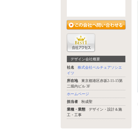
デザイン会社概要
社名
株式会社ベルチェアソシエ
イツ
所在地
東京都港区赤坂2-11-15第
二堀内ビル 3F
ホームページ
担当者
秋成聖
業種・業態
デザイン・設計＆施
工・工事