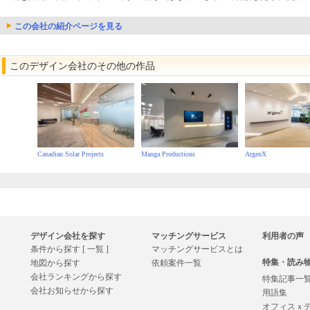
この会社の紹介ページを見る
このデザイン会社のその他の作品
Canadian Solar Projects
Manga Productions
ArgenX
デザイン会社を探す
マッチングサービス
利用者の声
条件から探す [ 一覧 ]
マッチングサービスとは
特集・読み
す
地図から探す
依頼案件一覧
会社ランキングから探す
特集記事一
会社お知らせから探す
用語集
オフィスｘ