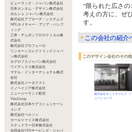
ピューラック・ジャパン株式会社
“限られた広さ
日本カンタム・デザイン株式会社
考えの方に、ぜ
ポルシェ ジャパン株式会社
株式会社アプローチ・システムズ
す。
NPGネイチャー・アジア・パシフ
ィック
三井・デュポンフロロケミカル株
この会社の紹介
式会社
株式会社プロフェーロ
リンカーンエレクトリックジャパ
ン株式会社
このデザイン会社のその他
ホグロフスジャパン株式会社
ワイデックス株式会社
マテル・インターナショナル株式
会社
株式会社ジーネクスト
イノベイジア株式会社
ニュージーランド航空
株式会社ネットサービス･ソ
ューションズ
VitecGroup
株式会社日本ケアコミュニケーシ
ョンズ
株式会社ペルソン
カールツァイス株式会社
ステッドラー日本株式会社
合同会社VFSサービシズ・ジャパ