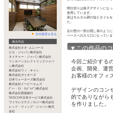
間仕切りは格子デザインになっ
使用しています。
床はモルタル調の塩ビタイルを
た。
左の壁の一部が隠し扉のように
社内風景を見る
ペースへの入り口になっていま
過去作品
▼この作品の
株式会社ネオ･ユニバース
ビカ・ジャパン株式会社
ネイチャー・ジャパン株式会社
今回ご紹介する
リンカーンエレクトリックジャパ
ン株式会社
企画、開発、運
株式会社ウィ・キャン
お客様のオフィ
株式会社ダイオーズ
日本ウォーターズ株式会社
株式会社イービーエムズ
ﾃﾞｨｰ・ｴｽ・ｴﾑｼﾞｬﾊﾟﾝ株式会社
デザインのコンセプト
株式会社西遊旅行
的でありながら
NEXCO中日本サービス株式会社
ワイヤレステクノロジー株式会社
を作りました。
レッド・ウィング・ジャパン株式
会社