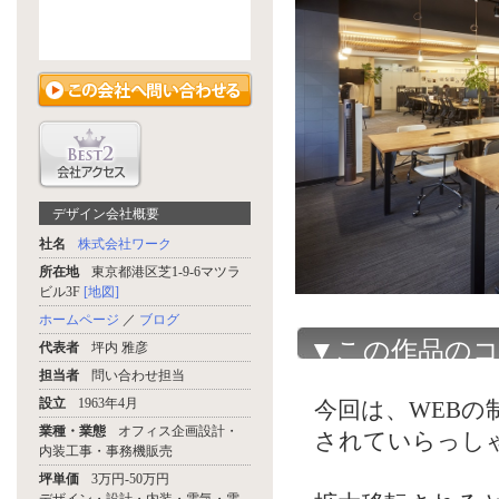
デザイン会社概要
社名
株式会社ワーク
所在地
東京都港区芝1-9-6マツラ
ビル3F
[地図]
ホームページ
／
ブログ
▼この作品の
代表者
坪内 雅彦
担当者
問い合わせ担当
設立
1963年4月
今回は、WEB
業種・業態
オフィス企画設計・
されていらっし
内装工事・事務機販売
坪単価
3万円-50万円