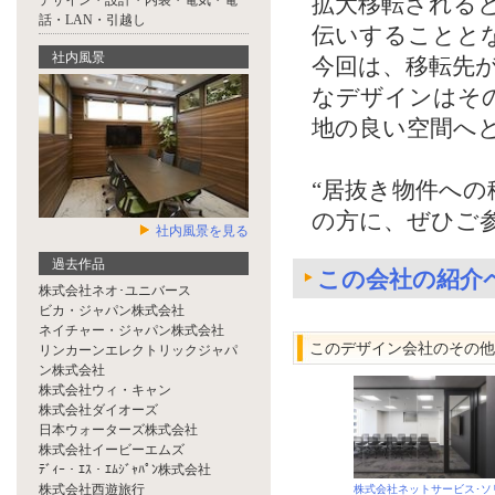
拡大移転される
デザイン・設計・内装・電気・電
話・LAN・引越し
伝いすることと
社内風景
今回は、移転先
なデザインはそ
地の良い空間へ
“居抜き物件へ
の方に、ぜひご
社内風景を見る
過去作品
この会社の紹介
株式会社ネオ･ユニバース
ビカ・ジャパン株式会社
ネイチャー・ジャパン株式会社
このデザイン会社のその他
リンカーンエレクトリックジャパ
ン株式会社
株式会社ウィ・キャン
株式会社ダイオーズ
日本ウォーターズ株式会社
株式会社イービーエムズ
ﾃﾞｨｰ・ｴｽ・ｴﾑｼﾞｬﾊﾟﾝ株式会社
株式会社西遊旅行
株式会社ネットサービス･ソ