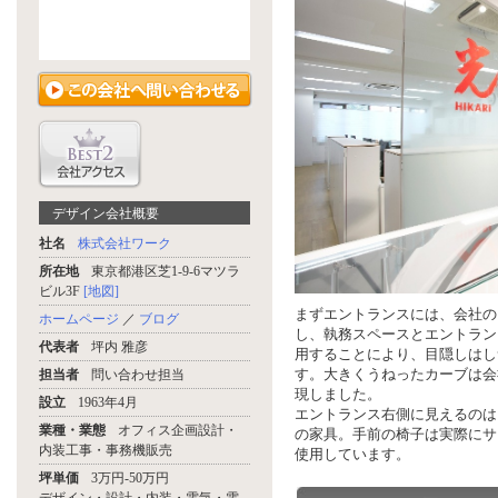
デザイン会社概要
社名
株式会社ワーク
所在地
東京都港区芝1-9-6マツラ
ビル3F
[地図]
まずエントランスには、会社の
ホームページ
／
ブログ
し、執務スペースとエントラン
代表者
坪内 雅彦
用することにより、目隠しはし
す。大きくうねったカーブは会
担当者
問い合わせ担当
現しました。
設立
1963年4月
エントランス右側に見えるのは
業種・業態
オフィス企画設計・
の家具。手前の椅子は実際にサ
内装工事・事務機販売
使用しています。
坪単価
3万円-50万円