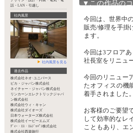
デザイン・設計・内装・電気・電
▼この作品の
話・LAN・引越し
社内風景
今回は、世界中
販売/修理を手
ます。
今回は3フロア
社長室をリニュ
社内風景を見る
過去作品
今回のリニュー
株式会社ネオ･ユニバース
ビカ・ジャパン株式会社
たオフィスの機
ネイチャー・ジャパン株式会社
着手されました
リンカーンエレクトリックジャパ
ン株式会社
株式会社ウィ・キャン
お客様のご要望
株式会社ダイオーズ
日本ウォーターズ株式会社
して効率的なレ
株式会社イービーエムズ
こともあり、エ
ﾃﾞｨｰ・ｴｽ・ｴﾑｼﾞｬﾊﾟﾝ株式会社
株式会社西遊旅行