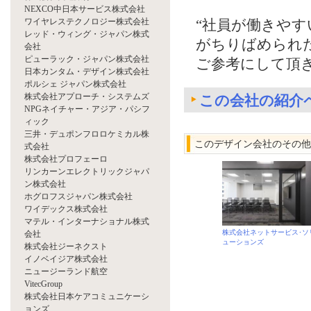
NEXCO中日本サービス株式会社
ワイヤレステクノロジー株式会社
“社員が働きや
レッド・ウィング・ジャパン株式
がちりばめられ
会社
ピューラック・ジャパン株式会社
ご参考にして頂
日本カンタム・デザイン株式会社
ポルシェ ジャパン株式会社
株式会社アプローチ・システムズ
この会社の紹介
NPGネイチャー・アジア・パシフ
ィック
三井・デュポンフロロケミカル株
このデザイン会社のその他
式会社
株式会社プロフェーロ
リンカーンエレクトリックジャパ
ン株式会社
ホグロフスジャパン株式会社
ワイデックス株式会社
マテル・インターナショナル株式
株式会社ネットサービス･ソ
会社
ューションズ
株式会社ジーネクスト
イノベイジア株式会社
ニュージーランド航空
VitecGroup
株式会社日本ケアコミュニケーシ
ョンズ