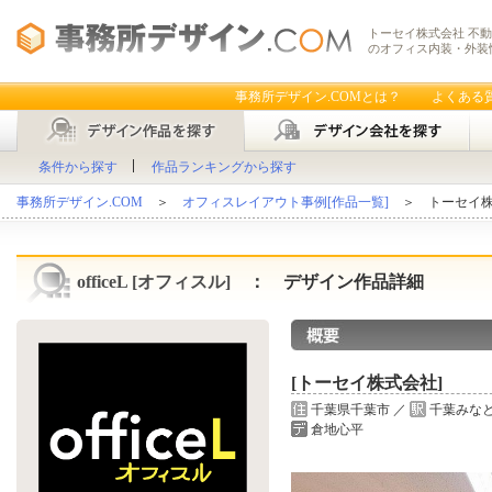
トーセイ株式会社 不動
のオフィス内装・外装
事務所デザイン.COMとは？
よくある
条件から探す
作品ランキングから探す
事務所デザイン.COM
＞
オフィスレイアウト事例[作品一覧]
＞ トーセイ株
officeL [オフィスル]
： デザイン作品詳細
[トーセイ株式会社]
千葉県千葉市 ／
千葉みなと
倉地心平