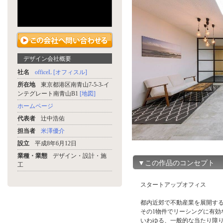
デザイン会社概要
社名
officeL [オフィスル]
所在地
東京都港区南青山7-5-3-イ
ンテグレート南青山B1
[地図]
ホームページ
代表者
辻中浩佑
担当者
米澤優介
設立
平成8年6月12日
業種・業態
デザイン・設計・施
▼この作品のコンセプト
工
スタートアップオフィス
都内近郊で不動産業を展開す
その1物件でリーシングに有効
いわゆる、一般的な当たり障