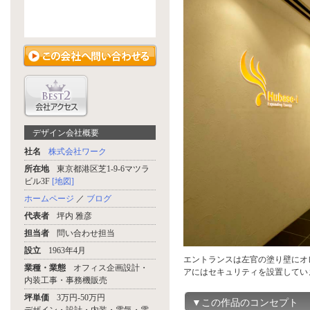
デザイン会社概要
社名
株式会社ワーク
所在地
東京都港区芝1-9-6マツラ
ビル3F
[地図]
ホームページ
／
ブログ
代表者
坪内 雅彦
担当者
問い合わせ担当
設立
1963年4月
エントランスは左官の塗り壁にオ
業種・業態
オフィス企画設計・
アにはセキュリティを設置してい
内装工事・事務機販売
坪単価
3万円-50万円
▼この作品のコンセプト