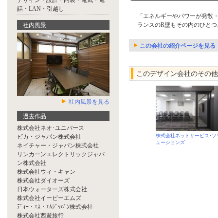
デザイン・設計・内装・電気・電
話・LAN・引越し
「エネルギーやパワーが発散
ランスのR壁もその内のひと
社内風景
この会社の紹介ページを見る
このデザイン会社のその他
社内風景を見る
過去作品
株式会社ネオ･ユニバース
株式会社ネットサービス･ソ
ビカ・ジャパン株式会社
ューションズ
ネイチャー・ジャパン株式会社
リンカーンエレクトリックジャパ
ン株式会社
株式会社ウィ・キャン
株式会社ダイオーズ
日本ウォーターズ株式会社
株式会社イービーエムズ
ﾃﾞｨｰ・ｴｽ・ｴﾑｼﾞｬﾊﾟﾝ株式会社
株式会社西遊旅行