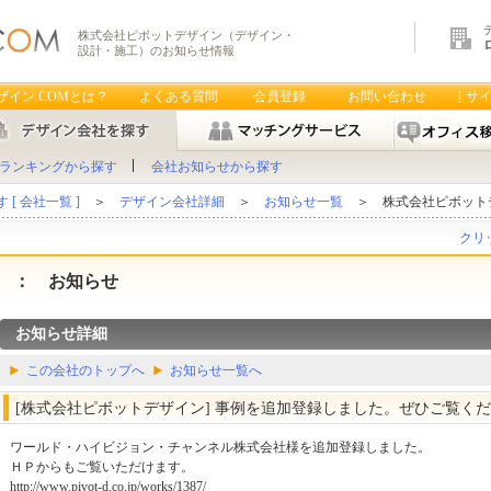
株式会社ピボットデザイン（デザイン・
設計・施工）のお知らせ情報
ザイン.COMとは？
よくある質問
会員登録
お問い合わせ
[ サ
ランキングから探す
会社お知らせから探す
[ 会社一覧 ]
＞
デザイン会社詳細
＞
お知らせ一覧
＞ 株式会社ピボット
クリ
： お知らせ
お知らせ詳細
この会社のトップへ
お知らせ一覧へ
[株式会社ピボットデザイン] 事例を追加登録しました。ぜひご覧く
ワールド・ハイビジョン・チャンネル株式会社様を追加登録しました。
ＨＰからもご覧いただけます。
http://www.pivot-d.co.jp/works/1387/