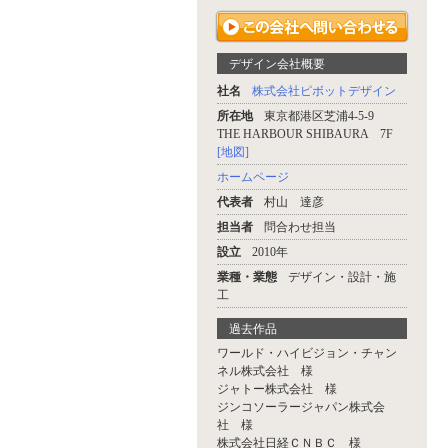
デザイン会社概要
社名
株式会社ピボットデザイン
所在地
東京都港区芝浦4-5-9
THE HARBOUR SHIBAURA 7F
[地図]
ホームページ
代表者
村山 達彦
担当者
問合わせ担当
設立
2010年
業種・業態
デザイン・設計・施
工
過去作品
ワールド・ハイビジョン・チャン
ネル株式会社 様
ジャトー株式会社 様
ジンコソーラージャパン株式会
社 様
株式会社日経ＣＮＢＣ 様