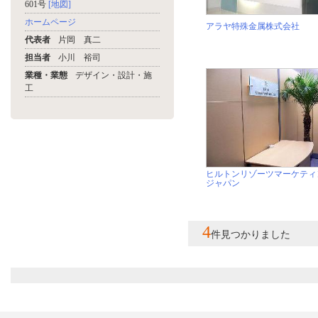
601号
[地図]
ホームページ
アラヤ特殊金属株式会社
代表者
片岡 真二
担当者
小川 裕司
業種・業態
デザイン・設計・施
工
ヒルトンリゾーツマーケティ
ジャパン
4
件見つかりました