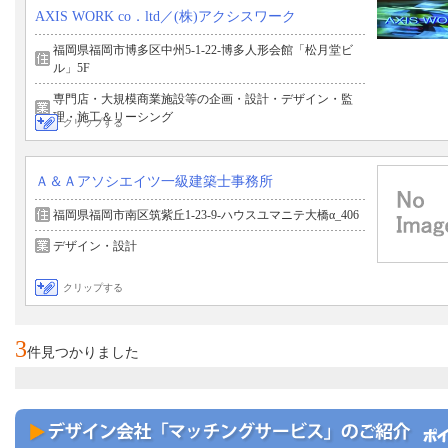
AXIS WORK co．ltd／(株)アクシスワーク
福岡県福岡市博多区中州5-1-22-博多人形会館「松月堂ビ
ル」5F
専門店・大規模商業施設等の企画・設計・デザイン・監
理・施工＆リーシング
クリップする
Ａ＆Ａアソシエイツ一級建築士事務所
福岡県福岡市南区筑紫丘1-23-9-ハウスユマニテ大橋α_406
デザイン・設計
クリップする
3
件見つかりました